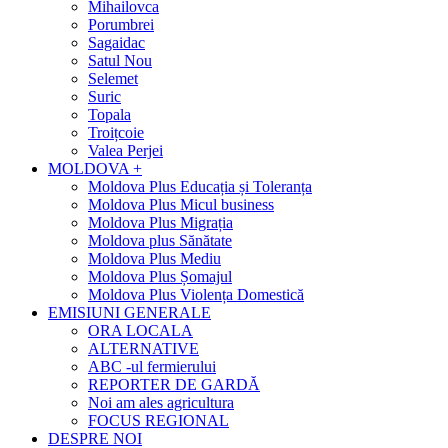
Mihailovca
Porumbrei
Sagaidac
Satul Nou
Selemet
Suric
Topala
Troițcoie
Valea Perjei
MOLDOVA +
Moldova Plus Educația și Toleranța
Moldova Plus Micul business
Moldova Plus Migrația
Moldova plus Sănătate
Moldova Plus Mediu
Moldova Plus Șomajul
Moldova Plus Violența Domestică
EMISIUNI GENERALE
ORA LOCALA
ALTERNATIVE
ABC -ul fermierului
REPORTER DE GARDĂ
Noi am ales agricultura
FOCUS REGIONAL
DESPRE NOI