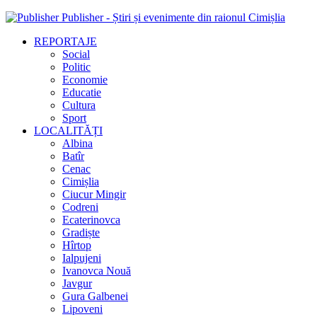
Publisher - Știri și evenimente din raionul Cimișlia
REPORTAJE
Social
Politic
Economie
Educatie
Cultura
Sport
LOCALITĂȚI
Albina
Batîr
Cenac
Cimișlia
Ciucur Mingir
Codreni
Ecaterinovca
Gradiște
Hîrtop
Ialpujeni
Ivanovca Nouă
Javgur
Gura Galbenei
Lipoveni