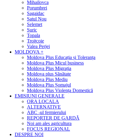
Mihailovca
Porumbrei
Sagaidac
Satul Nou
Selemet
Suric
Topala
Troițcoie
Valea Perjei
MOLDOVA +
Moldova Plus Educația și Toleranța
Moldova Plus Micul business
Moldova Plus Migrația
Moldova plus Sănătate
Moldova Plus Mediu
Moldova Plus Șomajul
Moldova Plus Violența Domestică
EMISIUNI GENERALE
ORA LOCALA
ALTERNATIVE
ABC -ul fermierului
REPORTER DE GARDĂ
Noi am ales agricultura
FOCUS REGIONAL
DESPRE NOI