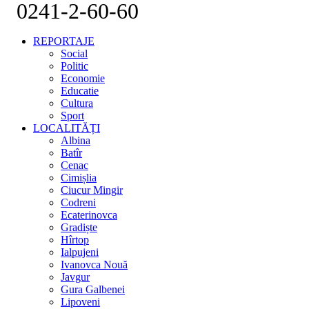
0241-2-60-60
REPORTAJE
Social
Politic
Economie
Educatie
Cultura
Sport
LOCALITĂȚI
Albina
Batîr
Cenac
Cimișlia
Ciucur Mingir
Codreni
Ecaterinovca
Gradiște
Hîrtop
Ialpujeni
Ivanovca Nouă
Javgur
Gura Galbenei
Lipoveni