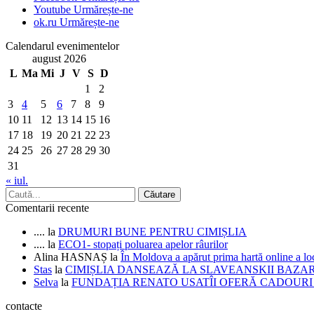
Youtube
Urmărește-ne
ok.ru
Urmărește-ne
Calendarul evenimentelor
august 2026
L
Ma
Mi
J
V
S
D
1
2
3
4
5
6
7
8
9
10
11
12
13
14
15
16
17
18
19
20
21
22
23
24
25
26
27
28
29
30
31
« iul.
Comentarii recente
....
la
DRUMURI BUNE PENTRU CIMIȘLIA
....
la
ECO1- stopați poluarea apelor râurilor
Alina HASNAȘ
la
În Moldova a apărut prima hartă online a 
Stas
la
CIMIȘLIA DANSEAZĂ LA SLAVEANSKII BAZA
Selva
la
FUNDAȚIA RENATO USATÎI OFERĂ CADOURI D
contacte