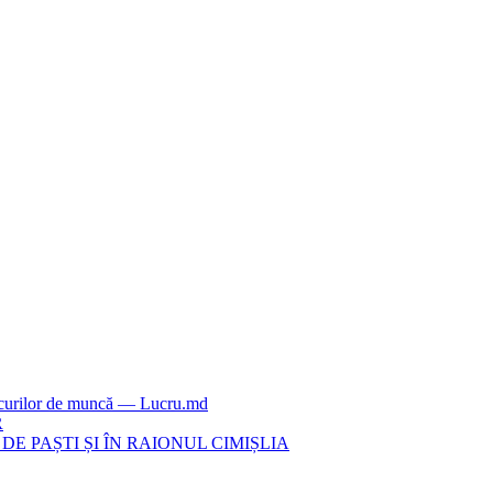
locurilor de muncă — Lucru.md
R
E PAȘTI ȘI ÎN RAIONUL CIMIȘLIA