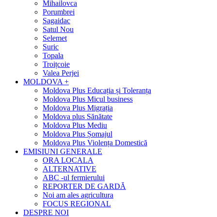
Mihailovca
Porumbrei
Sagaidac
Satul Nou
Selemet
Suric
Topala
Troițcoie
Valea Perjei
MOLDOVA +
Moldova Plus Educația și Toleranța
Moldova Plus Micul business
Moldova Plus Migrația
Moldova plus Sănătate
Moldova Plus Mediu
Moldova Plus Șomajul
Moldova Plus Violența Domestică
EMISIUNI GENERALE
ORA LOCALA
ALTERNATIVE
ABC -ul fermierului
REPORTER DE GARDĂ
Noi am ales agricultura
FOCUS REGIONAL
DESPRE NOI