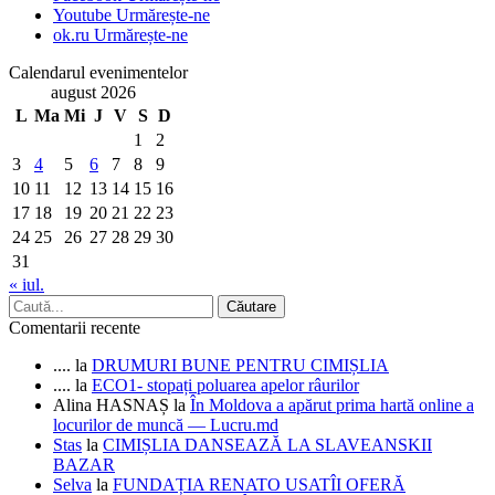
Youtube
Urmărește-ne
ok.ru
Urmărește-ne
Calendarul evenimentelor
august 2026
L
Ma
Mi
J
V
S
D
1
2
3
4
5
6
7
8
9
10
11
12
13
14
15
16
17
18
19
20
21
22
23
24
25
26
27
28
29
30
31
« iul.
Comentarii recente
....
la
DRUMURI BUNE PENTRU CIMIȘLIA
....
la
ECO1- stopați poluarea apelor râurilor
Alina HASNAȘ
la
În Moldova a apărut prima hartă online a
locurilor de muncă — Lucru.md
Stas
la
CIMIȘLIA DANSEAZĂ LA SLAVEANSKII
BAZAR
Selva
la
FUNDAȚIA RENATO USATÎI OFERĂ