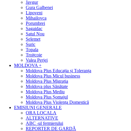
Javgur
Gura Galbenei
Lipoveni
Mihailovca
Porumbrei
Sagaidac
Satul Nou
Selemet
Suric
Topala
Troițcoie
Valea Perjei
MOLDOVA +
Moldova Plus Educația și Toleranța
Moldova Plus Micul business
Moldova Plus Migrația
Moldova plus Sănătate
Moldova Plus Mediu
Moldova Plus Șomajul
Moldova Plus Violența Domestică
EMISIUNI GENERALE
ORA LOCALA
ALTERNATIVE
ABC -ul fermierului
REPORTER DE GARDĂ