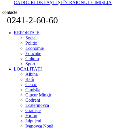
CADOURI DE PAȘTI ȘI ÎN RAIONUL CIMIȘLIA
contacte
0241-2-60-60
REPORTAJE
Social
Politic
Economie
Educatie
Cultura
Sport
LOCALITĂȚI
Albina
Batîr
Cenac
Cimișlia
Ciucur Mingir
Codreni
Ecaterinovca
Gradiște
Hîrtop
Ialpujeni
Ivanovca Nouă