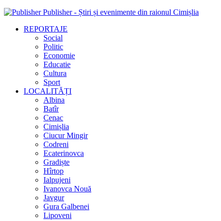
Publisher - Știri și evenimente din raionul Cimișlia
REPORTAJE
Social
Politic
Economie
Educatie
Cultura
Sport
LOCALITĂȚI
Albina
Batîr
Cenac
Cimișlia
Ciucur Mingir
Codreni
Ecaterinovca
Gradiște
Hîrtop
Ialpujeni
Ivanovca Nouă
Javgur
Gura Galbenei
Lipoveni