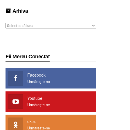
Arhiva
Arhiva
Fii Mereu Conectat
Facebook
Urmărește-ne
Youtube
Urmărește-ne
ok.ru
Urmărește-ne