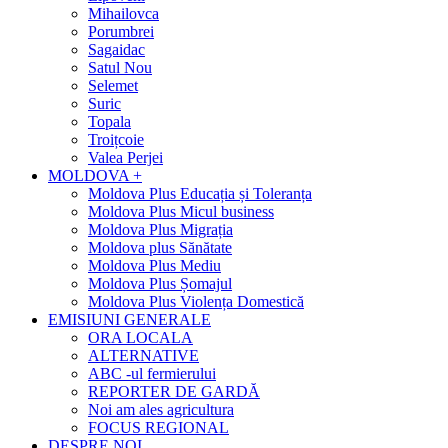
Mihailovca
Porumbrei
Sagaidac
Satul Nou
Selemet
Suric
Topala
Troițcoie
Valea Perjei
MOLDOVA +
Moldova Plus Educația și Toleranța
Moldova Plus Micul business
Moldova Plus Migrația
Moldova plus Sănătate
Moldova Plus Mediu
Moldova Plus Șomajul
Moldova Plus Violența Domestică
EMISIUNI GENERALE
ORA LOCALA
ALTERNATIVE
ABC -ul fermierului
REPORTER DE GARDĂ
Noi am ales agricultura
FOCUS REGIONAL
DESPRE NOI