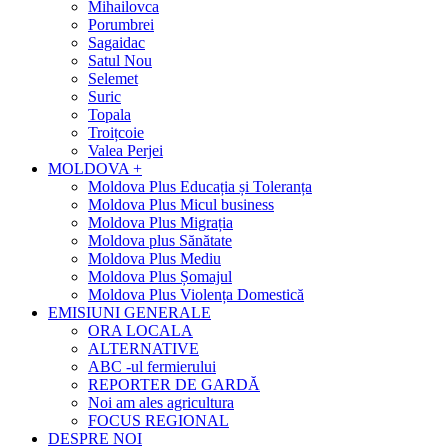
Mihailovca
Porumbrei
Sagaidac
Satul Nou
Selemet
Suric
Topala
Troițcoie
Valea Perjei
MOLDOVA +
Moldova Plus Educația și Toleranța
Moldova Plus Micul business
Moldova Plus Migrația
Moldova plus Sănătate
Moldova Plus Mediu
Moldova Plus Șomajul
Moldova Plus Violența Domestică
EMISIUNI GENERALE
ORA LOCALA
ALTERNATIVE
ABC -ul fermierului
REPORTER DE GARDĂ
Noi am ales agricultura
FOCUS REGIONAL
DESPRE NOI