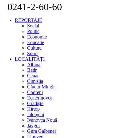
0241-2-60-60
REPORTAJE
Social
Politic
Economie
Educatie
Cultura
Sport
LOCALITĂȚI
Albina
Batîr
Cenac
Cimișlia
Ciucur Mingir
Codreni
Ecaterinovca
Gradiște
Hîrtop
Ialpujeni
Ivanovca Nouă
Javgur
Gura Galbenei
Lipoveni