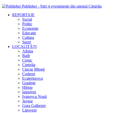
Publisher - Știri și evenimente din raionul Cimișlia
REPORTAJE
Social
Politic
Economie
Educatie
Cultura
Sport
LOCALITĂȚI
Albina
Batîr
Cenac
Cimișlia
Ciucur Mingir
Codreni
Ecaterinovca
Gradiște
Hîrtop
Ialpujeni
Ivanovca Nouă
Javgur
Gura Galbenei
Lipoveni