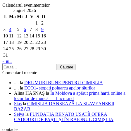
Calendarul evenimentelor
august 2026
L
Ma
Mi
J
V
S
D
1
2
3
4
5
6
7
8
9
10
11
12
13
14
15
16
17
18
19
20
21
22
23
24
25
26
27
28
29
30
31
« iul.
Comentarii recente
....
la
DRUMURI BUNE PENTRU CIMIȘLIA
....
la
ECO1- stopați poluarea apelor râurilor
Alina HASNAȘ
la
În Moldova a apărut prima hartă online a
locurilor de muncă — Lucru.md
Stas
la
CIMIȘLIA DANSEAZĂ LA SLAVEANSKII
BAZAR
Selva
la
FUNDAȚIA RENATO USATÎI OFERĂ
CADOURI DE PAȘTI ȘI ÎN RAIONUL CIMIȘLIA
contacte