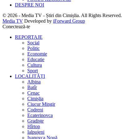
DESPRE NOI
© 2026 - Media TV - Știri din Cimișlia. All Rights Reserved.
Media TV
Developed by
iForward Group
Conectează-te
REPORTAJE
Social
Politic
Economie
Educatie
Cultura
Sport
LOCALITĂȚI
Albina
Batîr
Cenac
Cimișlia
Ciucur Mingir
Codreni
Ecaterinovca
Gradiște
Hîrtop
Ialpujeni
Ivanovca Nouă