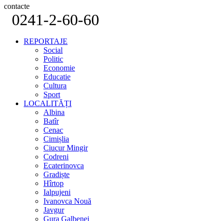
contacte
0241-2-60-60
REPORTAJE
Social
Politic
Economie
Educatie
Cultura
Sport
LOCALITĂȚI
Albina
Batîr
Cenac
Cimișlia
Ciucur Mingir
Codreni
Ecaterinovca
Gradiște
Hîrtop
Ialpujeni
Ivanovca Nouă
Javgur
Gura Galbenei