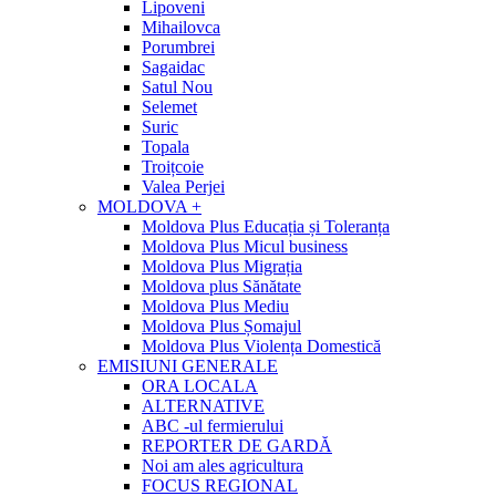
Lipoveni
Mihailovca
Porumbrei
Sagaidac
Satul Nou
Selemet
Suric
Topala
Troițcoie
Valea Perjei
MOLDOVA +
Moldova Plus Educația și Toleranța
Moldova Plus Micul business
Moldova Plus Migrația
Moldova plus Sănătate
Moldova Plus Mediu
Moldova Plus Șomajul
Moldova Plus Violența Domestică
EMISIUNI GENERALE
ORA LOCALA
ALTERNATIVE
ABC -ul fermierului
REPORTER DE GARDĂ
Noi am ales agricultura
FOCUS REGIONAL