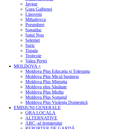
Javgur
Gura Galbenei
Lipoveni
Mihailovca
Porumbrei
Sagaidac
Satul Nou
Selemet
Suric
Topala
Troițcoie
Valea Perjei
MOLDOVA +
Moldova Plus Educația și Toleranța
Moldova Plus Micul business
Moldova Plus Migrația
Moldova plus Sănătate
Moldova Plus Mediu
Moldova Plus Șomajul
Moldova Plus Violența Domestică
EMISIUNI GENERALE
ORA LOCALA
ALTERNATIVE
ABC -ul fermierului
REPORTER DE GARDĂ