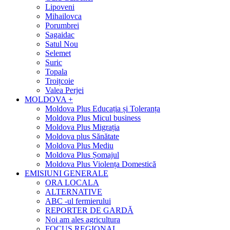
Lipoveni
Mihailovca
Porumbrei
Sagaidac
Satul Nou
Selemet
Suric
Topala
Troițcoie
Valea Perjei
MOLDOVA +
Moldova Plus Educația și Toleranța
Moldova Plus Micul business
Moldova Plus Migrația
Moldova plus Sănătate
Moldova Plus Mediu
Moldova Plus Șomajul
Moldova Plus Violența Domestică
EMISIUNI GENERALE
ORA LOCALA
ALTERNATIVE
ABC -ul fermierului
REPORTER DE GARDĂ
Noi am ales agricultura
FOCUS REGIONAL