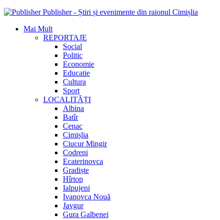
Publisher - Știri și evenimente din raionul Cimișlia
Mai Mult
REPORTAJE
Social
Politic
Economie
Educatie
Cultura
Sport
LOCALITĂȚI
Albina
Batîr
Cenac
Cimișlia
Ciucur Mingir
Codreni
Ecaterinovca
Gradiște
Hîrtop
Ialpujeni
Ivanovca Nouă
Javgur
Gura Galbenei