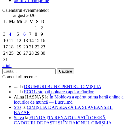
ok.ru
Urmărește-ne
Calendarul evenimentelor
august 2026
L
Ma
Mi
J
V
S
D
1
2
3
4
5
6
7
8
9
10
11
12
13
14
15
16
17
18
19
20
21
22
23
24
25
26
27
28
29
30
31
« iul.
Comentarii recente
....
la
DRUMURI BUNE PENTRU CIMIȘLIA
....
la
ECO1- stopați poluarea apelor râurilor
Alina HASNAȘ
la
În Moldova a apărut prima hartă online a
locurilor de muncă — Lucru.md
Stas
la
CIMIȘLIA DANSEAZĂ LA SLAVEANSKII
BAZAR
Selva
la
FUNDAȚIA RENATO USATÎI OFERĂ
CADOURI DE PAȘTI ȘI ÎN RAIONUL CIMIȘLIA