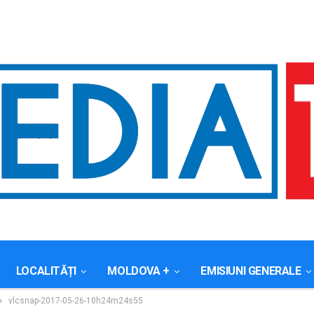
LOCALITĂȚI
MOLDOVA +
EMISIUNI GENERALE
vlcsnap-2017-05-26-10h24m24s55