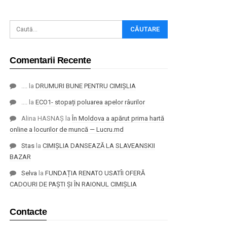
Comentarii Recente
....
la
DRUMURI BUNE PENTRU CIMIȘLIA
....
la
ECO1- stopați poluarea apelor râurilor
Alina HASNAȘ
la
În Moldova a apărut prima hartă
online a locurilor de muncă — Lucru.md
Stas
la
CIMIȘLIA DANSEAZĂ LA SLAVEANSKII
BAZAR
Selva
la
FUNDAȚIA RENATO USATÎI OFERĂ
CADOURI DE PAȘTI ȘI ÎN RAIONUL CIMIȘLIA
Contacte