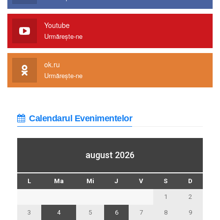
Youtube
Urmărește-ne
ok.ru
Urmărește-ne
Calendarul Evenimentelor
august 2026
L
Ma
Mi
J
V
S
D
1
2
3
4
5
6
7
8
9