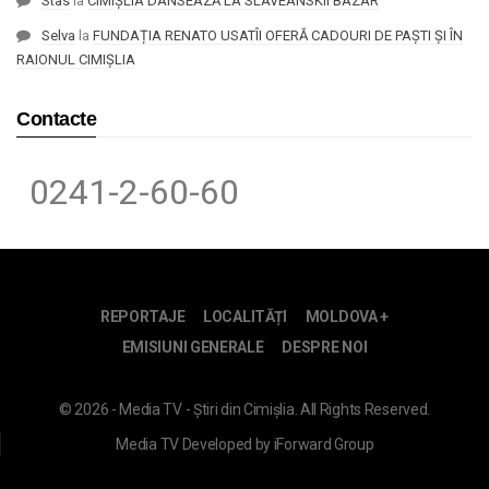
Stas
la
CIMIȘLIA DANSEAZĂ LA SLAVEANSKII BAZAR
Selva
la
FUNDAȚIA RENATO USATÎI OFERĂ CADOURI DE PAȘTI ȘI ÎN
RAIONUL CIMIȘLIA
Contacte
0241-2-60-60
REPORTAJE
LOCALITĂȚI
MOLDOVA +
EMISIUNI GENERALE
DESPRE NOI
© 2026 - Media TV - Știri din Cimișlia. All Rights Reserved.
Media TV
Developed by
iForward Group