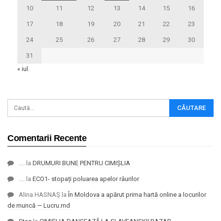
10
11
12
13
14
15
16
17
18
19
20
21
22
23
24
25
26
27
28
29
30
31
« iul.
Comentarii Recente
....
la
DRUMURI BUNE PENTRU CIMIȘLIA
....
la
ECO1- stopați poluarea apelor râurilor
Alina HASNAȘ
la
În Moldova a apărut prima hartă online a locurilor
de muncă — Lucru.md