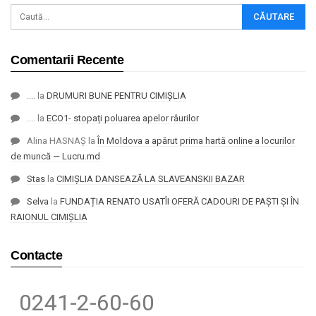
Comentarii Recente
....
la
DRUMURI BUNE PENTRU CIMIȘLIA
....
la
ECO1- stopați poluarea apelor râurilor
Alina HASNAȘ
la
În Moldova a apărut prima hartă online a locurilor
de muncă — Lucru.md
Stas
la
CIMIȘLIA DANSEAZĂ LA SLAVEANSKII BAZAR
Selva
la
FUNDAȚIA RENATO USATÎI OFERĂ CADOURI DE PAȘTI ȘI ÎN
RAIONUL CIMIȘLIA
Contacte
0241-2-60-60