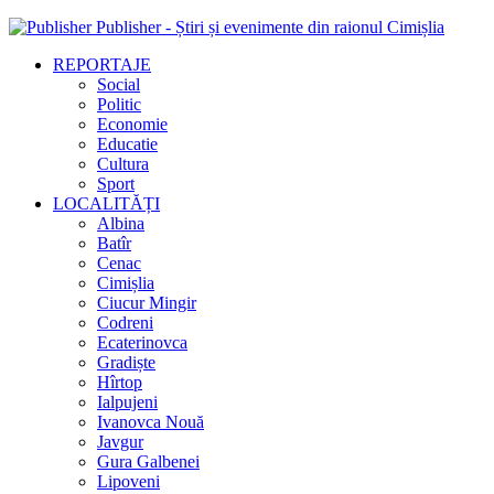
Publisher - Știri și evenimente din raionul Cimișlia
REPORTAJE
Social
Politic
Economie
Educatie
Cultura
Sport
LOCALITĂȚI
Albina
Batîr
Cenac
Cimișlia
Ciucur Mingir
Codreni
Ecaterinovca
Gradiște
Hîrtop
Ialpujeni
Ivanovca Nouă
Javgur
Gura Galbenei
Lipoveni