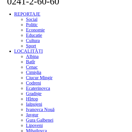
0241-2-60-60
REPORTAJE
Social
Politic
Economie
Educatie
Cultura
Sport
LOCALITĂȚI
Albina
Batîr
Cenac
Cimișlia
Ciucur Mingir
Codreni
Ecaterinovca
Gradiște
Hîrtop
Ialpujeni
Ivanovca Nouă
Javgur
Gura Galbenei
Lipoveni
Mihailovca