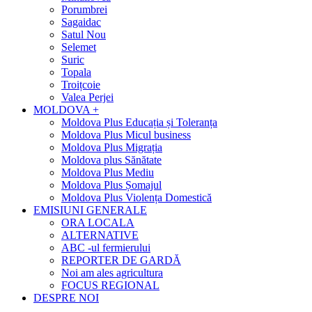
Porumbrei
Sagaidac
Satul Nou
Selemet
Suric
Topala
Troițcoie
Valea Perjei
MOLDOVA +
Moldova Plus Educația și Toleranța
Moldova Plus Micul business
Moldova Plus Migrația
Moldova plus Sănătate
Moldova Plus Mediu
Moldova Plus Șomajul
Moldova Plus Violența Domestică
EMISIUNI GENERALE
ORA LOCALA
ALTERNATIVE
ABC -ul fermierului
REPORTER DE GARDĂ
Noi am ales agricultura
FOCUS REGIONAL
DESPRE NOI