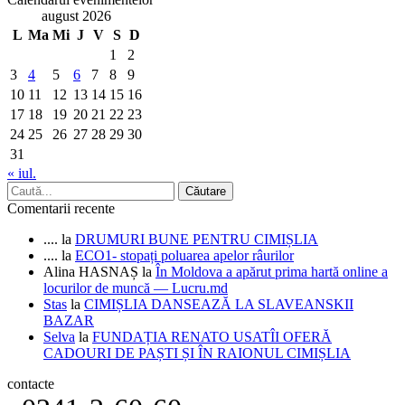
august 2026
L
Ma
Mi
J
V
S
D
1
2
3
4
5
6
7
8
9
10
11
12
13
14
15
16
17
18
19
20
21
22
23
24
25
26
27
28
29
30
31
« iul.
Comentarii recente
....
la
DRUMURI BUNE PENTRU CIMIȘLIA
....
la
ECO1- stopați poluarea apelor râurilor
Alina HASNAȘ
la
În Moldova a apărut prima hartă online a
locurilor de muncă — Lucru.md
Stas
la
CIMIȘLIA DANSEAZĂ LA SLAVEANSKII
BAZAR
Selva
la
FUNDAȚIA RENATO USATÎI OFERĂ
CADOURI DE PAȘTI ȘI ÎN RAIONUL CIMIȘLIA
contacte