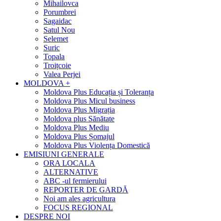
Mihailovca
Porumbrei
Sagaidac
Satul Nou
Selemet
Suric
Topala
Troițcoie
Valea Perjei
MOLDOVA +
Moldova Plus Educația și Toleranța
Moldova Plus Micul business
Moldova Plus Migrația
Moldova plus Sănătate
Moldova Plus Mediu
Moldova Plus Șomajul
Moldova Plus Violența Domestică
EMISIUNI GENERALE
ORA LOCALA
ALTERNATIVE
ABC -ul fermierului
REPORTER DE GARDĂ
Noi am ales agricultura
FOCUS REGIONAL
DESPRE NOI