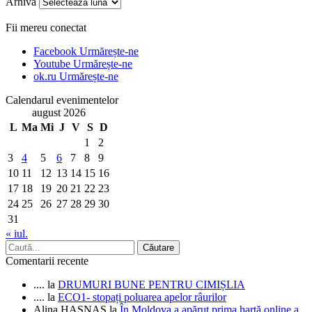
Arhiva
Fii mereu conectat
Facebook
Urmărește-ne
Youtube
Urmărește-ne
ok.ru
Urmărește-ne
Calendarul evenimentelor
august 2026
L
Ma
Mi
J
V
S
D
1
2
3
4
5
6
7
8
9
10
11
12
13
14
15
16
17
18
19
20
21
22
23
24
25
26
27
28
29
30
31
« iul.
Comentarii recente
....
la
DRUMURI BUNE PENTRU CIMIȘLIA
....
la
ECO1- stopați poluarea apelor râurilor
Alina HASNAȘ
la
În Moldova a apărut prima hartă online a