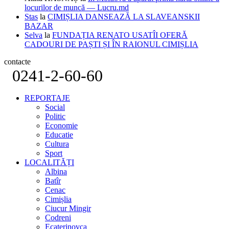
locurilor de muncă — Lucru.md
Stas
la
CIMIȘLIA DANSEAZĂ LA SLAVEANSKII
BAZAR
Selva
la
FUNDAȚIA RENATO USATÎI OFERĂ
CADOURI DE PAȘTI ȘI ÎN RAIONUL CIMIȘLIA
contacte
0241-2-60-60
REPORTAJE
Social
Politic
Economie
Educatie
Cultura
Sport
LOCALITĂȚI
Albina
Batîr
Cenac
Cimișlia
Ciucur Mingir
Codreni
Ecaterinovca