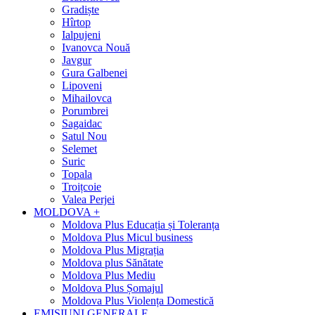
Gradiște
Hîrtop
Ialpujeni
Ivanovca Nouă
Javgur
Gura Galbenei
Lipoveni
Mihailovca
Porumbrei
Sagaidac
Satul Nou
Selemet
Suric
Topala
Troițcoie
Valea Perjei
MOLDOVA +
Moldova Plus Educația și Toleranța
Moldova Plus Micul business
Moldova Plus Migrația
Moldova plus Sănătate
Moldova Plus Mediu
Moldova Plus Șomajul
Moldova Plus Violența Domestică
EMISIUNI GENERALE