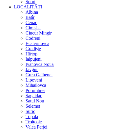
Sport
LOCALITĂȚI
Albina
Batîr
Cenac
Cimișlia
Ciucur Mingir
Codreni
Ecaterinovca
Gradiște
Hîrtop
Ialpujeni
Ivanovca Nouă
Javgur
Gura Galbenei
Lipoveni
Mihailovca
Porumbrei
Sagaidac
Satul Nou
Selemet
Suric
Topala
Troițcoie
Valea Perjei